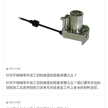
2021-12-08
针对不锈钢零件加工切削难度的因素有哪几点？
针对不锈钢零件加工切削难度的因素有哪几点？我们通常所说的
切削加工实质用切削刀具将毛坯或者是工件上多余的材料进层进
行切削清除，让工件获得我们所要求的几何形状跟尺寸以及表面
质量的一种加工方法，一般而言，不锈钢的切削加工难度要高于
其他的常规材料，比如铜材和铝合金，究其原因有以下几个关键
2021-12-08
因素： 一