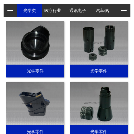
光学类
医疗行业...
通讯电子...
汽车/阀...
电动工具.
光学零件
光学零件
光学零件
光学零件