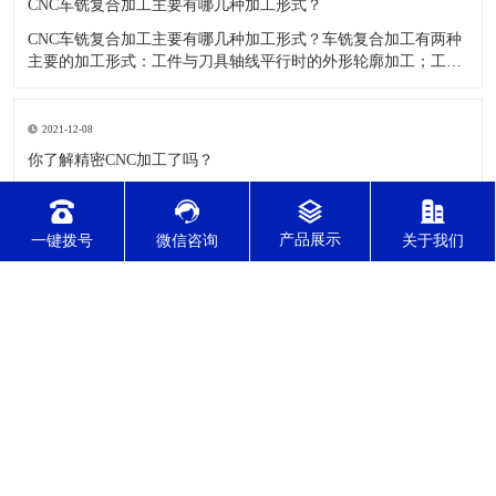
CNC车铣复合加工主要有哪几种加工形式？
CNC车铣复合加工主要有哪几种加工形式？车铣复合加工有两种
主要的加工形式：工件与刀具轴线平行时的外形轮廓加工；工件
与刀具轴线垂直时的面加工。外形轮廓车铣复合加工类似于采用
螺旋插补铣的方式加工旋转工件的内外轮廓；而面加工式车铣复
合加工仅能加工外表面。 尽管车铣复合加工看起来与车削加
2021-12-08
​你了解精密CNC加工了吗？
精密CNC加工是如今加工水平比较高的一项加工工艺，加工的零
件质量，产品的精确度等都非常的优质，加工的自动化水平会比
较高，在加工的时候，这项工艺是如何的进行加工零件的呢?对于
一键拨号
微信咨询
关于我们
不同的零件，需要注意什么样的事项呢？ 精密CNC加工柔性好，
自动化技术水平高，非常适合加工轮廊样子繁杂的曲线图，斜面
2021-12-08
零
​哪些方法可以测量精密零件加工精度？
精密零件加工主要是加工一些非常精度较高的零件，这些零件在
不同的应用行业中都会有所应用，零件的精度会直接的影响测量
的参数，测量的精度可以根据不同的情况使用不同的测量方法来
进行操作，那么零件加工精度的测量方法有哪些呢？ 精密零件加
工按量具量仪的读数值是否直接表示被测尺寸的数值，可分为测
量和相对
东莞市正森精密零件有限公司 版权所有
技术支持：东莞网站建设