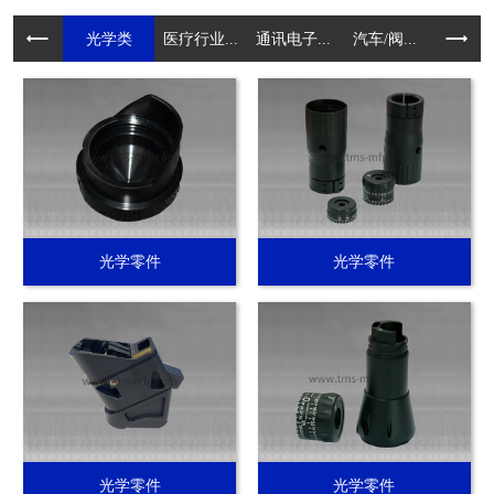
光学类
医疗行业...
通讯电子...
汽车/阀...
电动工具.
光学零件
光学零件
光学零件
光学零件