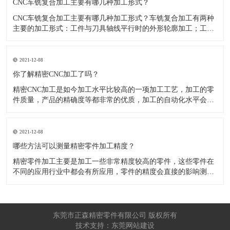
CNC车铣复合加工主要有哪几种加工形式？
CNC车铣复合加工主要有哪几种加工形式？车铣复合加工有两种
主要的加工形式：工件与刀具轴线平行时的外形轮廓加工；工件
与刀具轴线垂直时的面加工。外形轮廓车铣复合加工类似于采用
螺旋插补铣的方式加工旋转工件的内外轮廓；而面加工式车铣复
合加工仅能加工外表面。 尽管车铣复合加工看起来与车削加
2021-12-08
​你了解精密CNC加工了吗？
精密CNC加工是如今加工水平比较高的一项加工工艺，加工的零
件质量，产品的精确度等都非常的优质，加工的自动化水平会比
较高，在加工的时候，这项工艺是如何的进行加工零件的呢?对于
不同的零件，需要注意什么样的事项呢？ 精密CNC加工柔性好，
自动化技术水平高，非常适合加工轮廊样子繁杂的曲线图，斜面
2021-12-08
零
​哪些方法可以测量精密零件加工精度？
精密零件加工主要是加工一些非常精度较高的零件，这些零件在
不同的应用行业中都会有所应用，零件的精度会直接的影响测量
的参数，测量的精度可以根据不同的情况使用不同的测量方法来
进行操作，那么零件加工精度的测量方法有哪些呢？ 精密零件加
工按量具量仪的读数值是否直接表示被测尺寸的数值，可分为测
量和相对
东莞市正森精密零件有限公司 版权所有
技术支持：东莞网站建设