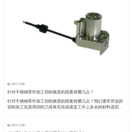
2021-12-08
针对不锈钢零件加工切削难度的因素有哪几点？
针对不锈钢零件加工切削难度的因素有哪几点？我们通常所说的
切削加工实质用切削刀具将毛坯或者是工件上多余的材料进层进
行切削清除，让工件获得我们所要求的几何形状跟尺寸以及表面
质量的一种加工方法，一般而言，不锈钢的切削加工难度要高于
其他的常规材料，比如铜材和铝合金，究其原因有以下几个关键
2021-12-08
因素： 一