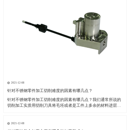
2021-12-08
针对不锈钢零件加工切削难度的因素有哪几点？
针对不锈钢零件加工切削难度的因素有哪几点？我们通常所说的
切削加工实质用切削刀具将毛坯或者是工件上多余的材料进层进
行切削清除，让工件获得我们所要求的几何形状跟尺寸以及表面
质量的一种加工方法，一般而言，不锈钢的切削加工难度要高于
其他的常规材料，比如铜材和铝合金，究其原因有以下几个关键
2021-12-08
因素： 一