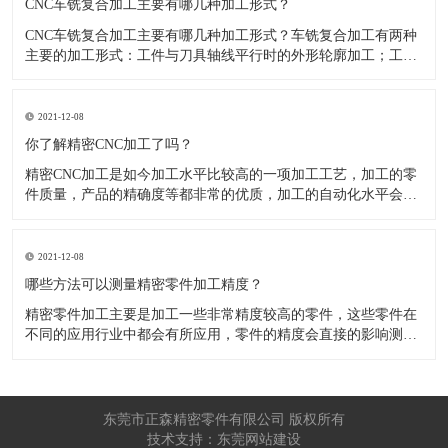
CNC车铣复合加工主要有哪几种加工形式？
CNC车铣复合加工主要有哪几种加工形式？车铣复合加工有两种
主要的加工形式：工件与刀具轴线平行时的外形轮廓加工；工件
与刀具轴线垂直时的面加工。外形轮廓车铣复合加工类似于采用
螺旋插补铣的方式加工旋转工件的内外轮廓；而面加工式车铣复
合加工仅能加工外表面。 尽管车铣复合加工看起来与车削加
2021-12-08
​你了解精密CNC加工了吗？
精密CNC加工是如今加工水平比较高的一项加工工艺，加工的零
件质量，产品的精确度等都非常的优质，加工的自动化水平会比
较高，在加工的时候，这项工艺是如何的进行加工零件的呢?对于
不同的零件，需要注意什么样的事项呢？ 精密CNC加工柔性好，
自动化技术水平高，非常适合加工轮廊样子繁杂的曲线图，斜面
2021-12-08
零
​哪些方法可以测量精密零件加工精度？
精密零件加工主要是加工一些非常精度较高的零件，这些零件在
不同的应用行业中都会有所应用，零件的精度会直接的影响测量
的参数，测量的精度可以根据不同的情况使用不同的测量方法来
进行操作，那么零件加工精度的测量方法有哪些呢？ 精密零件加
工按量具量仪的读数值是否直接表示被测尺寸的数值，可分为测
量和相对
东莞市正森精密零件有限公司 版权所有
技术支持：东莞网站建设