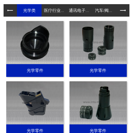
光学类
医疗行业...
通讯电子...
汽车/阀...
电动工具.
光学零件
光学零件
光学零件
光学零件