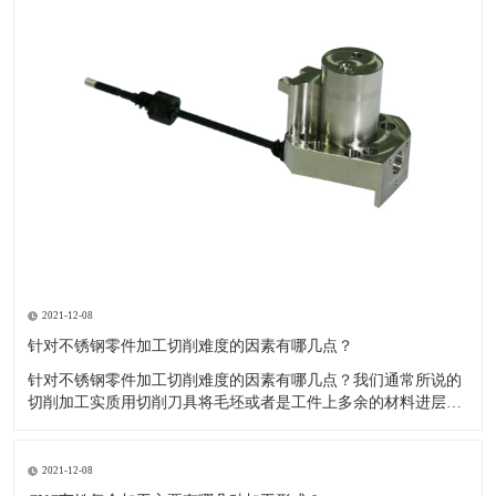
2021-12-08
针对不锈钢零件加工切削难度的因素有哪几点？
针对不锈钢零件加工切削难度的因素有哪几点？我们通常所说的
切削加工实质用切削刀具将毛坯或者是工件上多余的材料进层进
行切削清除，让工件获得我们所要求的几何形状跟尺寸以及表面
质量的一种加工方法，一般而言，不锈钢的切削加工难度要高于
其他的常规材料，比如铜材和铝合金，究其原因有以下几个关键
2021-12-08
因素： 一