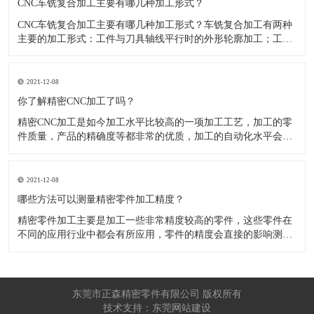
CNC车铣复合加工主要有哪几种加工形式？
CNC车铣复合加工主要有哪几种加工形式？车铣复合加工有两种
主要的加工形式：工件与刀具轴线平行时的外形轮廓加工；工件
与刀具轴线垂直时的面加工。外形轮廓车铣复合加工类似于采用
螺旋插补铣的方式加工旋转工件的内外轮廓；而面加工式车铣复
合加工仅能加工外表面。 尽管车铣复合加工看起来与车削加
2021-12-08
​你了解精密CNC加工了吗？
精密CNC加工是如今加工水平比较高的一项加工工艺，加工的零
件质量，产品的精确度等都非常的优质，加工的自动化水平会比
较高，在加工的时候，这项工艺是如何的进行加工零件的呢?对于
不同的零件，需要注意什么样的事项呢？ 精密CNC加工柔性好，
自动化技术水平高，非常适合加工轮廊样子繁杂的曲线图，斜面
2021-12-08
零
​哪些方法可以测量精密零件加工精度？
精密零件加工主要是加工一些非常精度较高的零件，这些零件在
不同的应用行业中都会有所应用，零件的精度会直接的影响测量
的参数，测量的精度可以根据不同的情况使用不同的测量方法来
进行操作，那么零件加工精度的测量方法有哪些呢？ 精密零件加
工按量具量仪的读数值是否直接表示被测尺寸的数值，可分为测
量和相对
东莞市正森精密零件有限公司 版权所有
技术支持：东莞网站建设