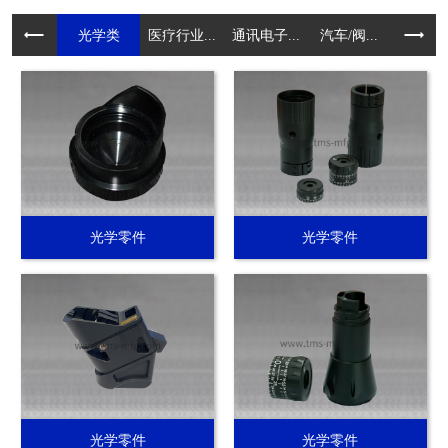
光学类
医疗行业...
通讯电子...
汽车/阀...
电动工具.
光学零件
光学零件
光学零件
光学零件