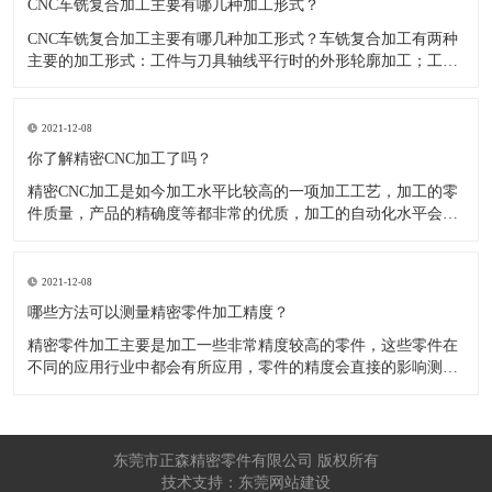
CNC车铣复合加工主要有哪几种加工形式？
CNC车铣复合加工主要有哪几种加工形式？车铣复合加工有两种
主要的加工形式：工件与刀具轴线平行时的外形轮廓加工；工件
与刀具轴线垂直时的面加工。外形轮廓车铣复合加工类似于采用
螺旋插补铣的方式加工旋转工件的内外轮廓；而面加工式车铣复
合加工仅能加工外表面。 尽管车铣复合加工看起来与车削加
2021-12-08
​你了解精密CNC加工了吗？
精密CNC加工是如今加工水平比较高的一项加工工艺，加工的零
件质量，产品的精确度等都非常的优质，加工的自动化水平会比
较高，在加工的时候，这项工艺是如何的进行加工零件的呢?对于
不同的零件，需要注意什么样的事项呢？ 精密CNC加工柔性好，
自动化技术水平高，非常适合加工轮廊样子繁杂的曲线图，斜面
2021-12-08
零
​哪些方法可以测量精密零件加工精度？
精密零件加工主要是加工一些非常精度较高的零件，这些零件在
不同的应用行业中都会有所应用，零件的精度会直接的影响测量
的参数，测量的精度可以根据不同的情况使用不同的测量方法来
进行操作，那么零件加工精度的测量方法有哪些呢？ 精密零件加
工按量具量仪的读数值是否直接表示被测尺寸的数值，可分为测
量和相对
东莞市正森精密零件有限公司 版权所有
技术支持：东莞网站建设