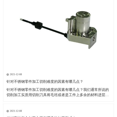
2021-12-08
针对不锈钢零件加工切削难度的因素有哪几点？
针对不锈钢零件加工切削难度的因素有哪几点？我们通常所说的
切削加工实质用切削刀具将毛坯或者是工件上多余的材料进层进
行切削清除，让工件获得我们所要求的几何形状跟尺寸以及表面
质量的一种加工方法，一般而言，不锈钢的切削加工难度要高于
其他的常规材料，比如铜材和铝合金，究其原因有以下几个关键
2021-12-08
因素： 一