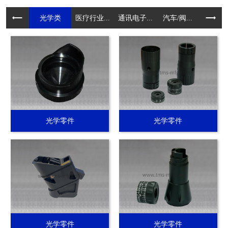
光学类
医疗行业...
通讯电子...
汽车/阀...
电动工具.
光学零件
光学零件
光学零件
光学零件