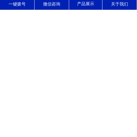
东莞市正森精密零件有限公司
一键拨号
微信咨询
关于我们
东莞市正森精密零件有限公司------位于东莞市寮步镇，是一家集高精
密CNC加工，装配，销售，服务于一体的现代化精密制造企业，公司
拥有10多年的精密五金零件加工经验，专长加工公差小，结构复杂的
高精密零部件，产品被广泛应用于光学，医疗，通讯，汽车，电动工
具，石油化工等领域。 自公司成立以来，始终坚...
了解更多
公司动态
行业资讯
常见问题