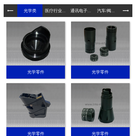
光学类
医疗行业...
通讯电子...
汽车/阀...
电动工具.
光学零件
光学零件
光学零件
光学零件