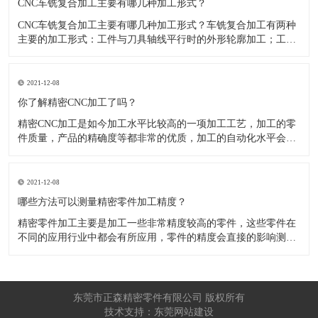
CNC车铣复合加工主要有哪几种加工形式？
CNC车铣复合加工主要有哪几种加工形式？车铣复合加工有两种
主要的加工形式：工件与刀具轴线平行时的外形轮廓加工；工件
与刀具轴线垂直时的面加工。外形轮廓车铣复合加工类似于采用
螺旋插补铣的方式加工旋转工件的内外轮廓；而面加工式车铣复
合加工仅能加工外表面。 尽管车铣复合加工看起来与车削加
2021-12-08
​你了解精密CNC加工了吗？
精密CNC加工是如今加工水平比较高的一项加工工艺，加工的零
件质量，产品的精确度等都非常的优质，加工的自动化水平会比
较高，在加工的时候，这项工艺是如何的进行加工零件的呢?对于
不同的零件，需要注意什么样的事项呢？ 精密CNC加工柔性好，
自动化技术水平高，非常适合加工轮廊样子繁杂的曲线图，斜面
2021-12-08
零
​哪些方法可以测量精密零件加工精度？
精密零件加工主要是加工一些非常精度较高的零件，这些零件在
不同的应用行业中都会有所应用，零件的精度会直接的影响测量
的参数，测量的精度可以根据不同的情况使用不同的测量方法来
进行操作，那么零件加工精度的测量方法有哪些呢？ 精密零件加
工按量具量仪的读数值是否直接表示被测尺寸的数值，可分为测
量和相对
东莞市正森精密零件有限公司 版权所有
技术支持：东莞网站建设