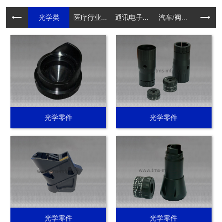
光学类
医疗行业...
通讯电子...
汽车/阀...
电动工具.
光学零件
光学零件
光学零件
光学零件