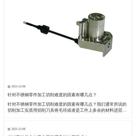
2021-12-08
针对不锈钢零件加工切削难度的因素有哪几点？
针对不锈钢零件加工切削难度的因素有哪几点？我们通常所说的
切削加工实质用切削刀具将毛坯或者是工件上多余的材料进层进
行切削清除，让工件获得我们所要求的几何形状跟尺寸以及表面
质量的一种加工方法，一般而言，不锈钢的切削加工难度要高于
其他的常规材料，比如铜材和铝合金，究其原因有以下几个关键
2021-12-08
因素： 一