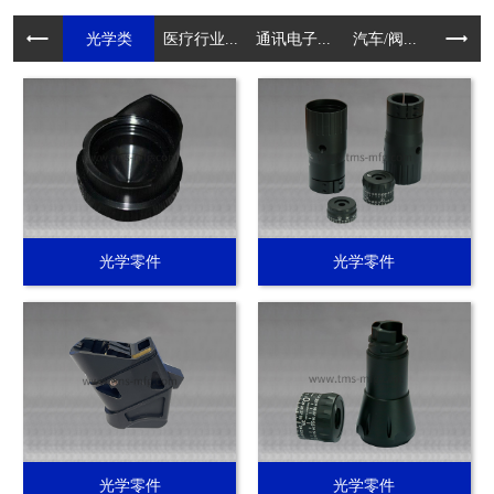
光学类
医疗行业...
通讯电子...
汽车/阀...
电动工具.
光学零件
光学零件
光学零件
光学零件