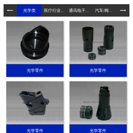
光学类
医疗行业...
通讯电子...
汽车/阀...
电动工具.
光学零件
光学零件
光学零件
光学零件