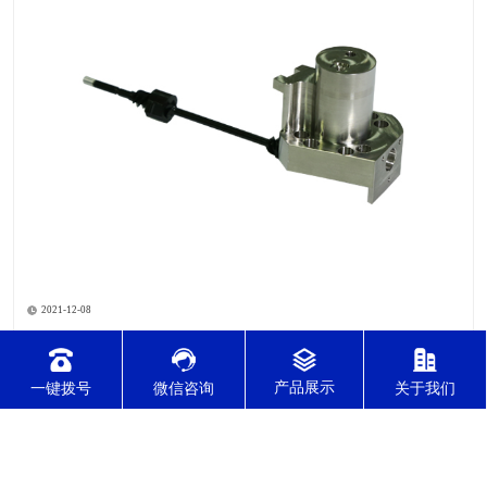
2021-12-08
针对不锈钢零件加工切削难度的因素有哪几点？
针对不锈钢零件加工切削难度的因素有哪几点？我们通常所说的
一键拨号
微信咨询
关于我们
切削加工实质用切削刀具将毛坯或者是工件上多余的材料进层进
行切削清除，让工件获得我们所要求的几何形状跟尺寸以及表面
质量的一种加工方法，一般而言，不锈钢的切削加工难度要高于
其他的常规材料，比如铜材和铝合金，究其原因有以下几个关键
2021-12-08
因素： 一