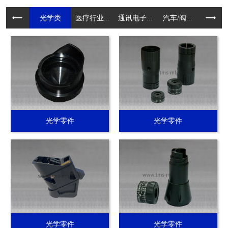
光学类
医疗行业...
通讯电子...
汽车/阀...
电动工具.
光学零件
光学零件
光学零件
光学零件