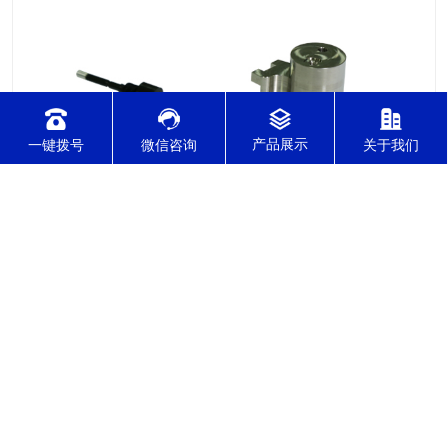
一键拨号
微信咨询
关于我们
2021-12-08
针对不锈钢零件加工切削难度的因素有哪几点？
针对不锈钢零件加工切削难度的因素有哪几点？我们通常所说的
切削加工实质用切削刀具将毛坯或者是工件上多余的材料进层进
行切削清除，让工件获得我们所要求的几何形状跟尺寸以及表面
质量的一种加工方法，一般而言，不锈钢的切削加工难度要高于
其他的常规材料，比如铜材和铝合金，究其原因有以下几个关键
2021-12-08
因素： 一