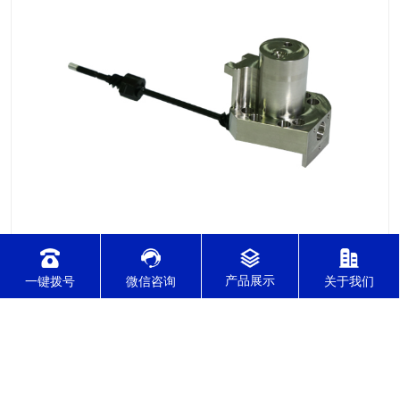
2021-12-08
针对不锈钢零件加工切削难度的因素有哪几点？
一键拨号
微信咨询
关于我们
针对不锈钢零件加工切削难度的因素有哪几点？我们通常所说的
切削加工实质用切削刀具将毛坯或者是工件上多余的材料进层进
行切削清除，让工件获得我们所要求的几何形状跟尺寸以及表面
质量的一种加工方法，一般而言，不锈钢的切削加工难度要高于
其他的常规材料，比如铜材和铝合金，究其原因有以下几个关键
2021-12-08
因素： 一