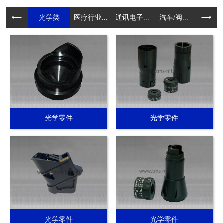
光学类
医疗行业...
通讯电子...
汽车/阀...
电动工具.
光学零件
光学零件
光学零件
光学零件