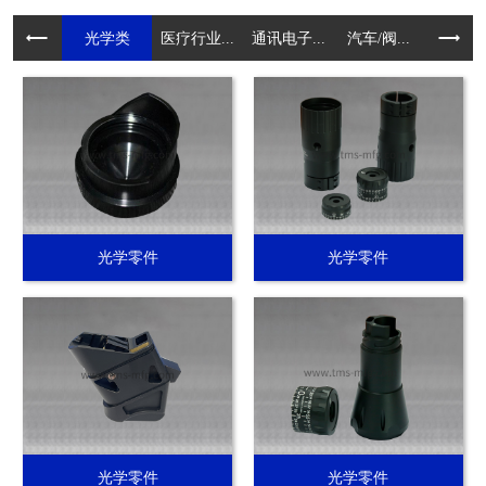
光学类
医疗行业...
通讯电子...
汽车/阀...
电动工具.
光学零件
光学零件
光学零件
光学零件