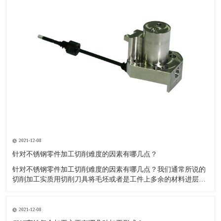
2021-12-08
针对不锈钢零件加工切削难度的因素有哪几点？
针对不锈钢零件加工切削难度的因素有哪几点？我们通常所说的
切削加工实质用切削刀具将毛坯或者是工件上多余的材料进层进
行切削清除，让工件获得我们所要求的几何形状跟尺寸以及表面
质量的一种加工方法，一般而言，不锈钢的切削加工难度要高于
其他的常规材料，比如铜材和铝合金，究其原因有以下几个关键
2021-12-08
因素： 一