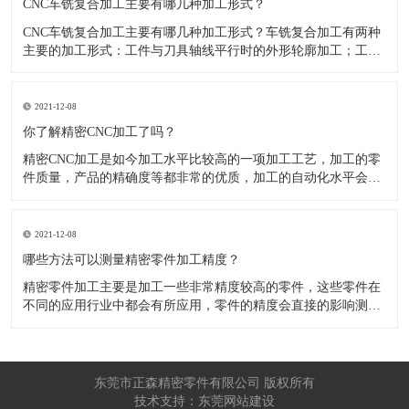
CNC车铣复合加工主要有哪几种加工形式？
CNC车铣复合加工主要有哪几种加工形式？车铣复合加工有两种
主要的加工形式：工件与刀具轴线平行时的外形轮廓加工；工件
与刀具轴线垂直时的面加工。外形轮廓车铣复合加工类似于采用
螺旋插补铣的方式加工旋转工件的内外轮廓；而面加工式车铣复
合加工仅能加工外表面。 尽管车铣复合加工看起来与车削加
2021-12-08
​你了解精密CNC加工了吗？
精密CNC加工是如今加工水平比较高的一项加工工艺，加工的零
件质量，产品的精确度等都非常的优质，加工的自动化水平会比
较高，在加工的时候，这项工艺是如何的进行加工零件的呢?对于
不同的零件，需要注意什么样的事项呢？ 精密CNC加工柔性好，
自动化技术水平高，非常适合加工轮廊样子繁杂的曲线图，斜面
2021-12-08
零
​哪些方法可以测量精密零件加工精度？
精密零件加工主要是加工一些非常精度较高的零件，这些零件在
不同的应用行业中都会有所应用，零件的精度会直接的影响测量
的参数，测量的精度可以根据不同的情况使用不同的测量方法来
进行操作，那么零件加工精度的测量方法有哪些呢？ 精密零件加
工按量具量仪的读数值是否直接表示被测尺寸的数值，可分为测
量和相对
东莞市正森精密零件有限公司 版权所有
技术支持：东莞网站建设