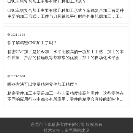
CNC车铣复合加工主要有哪几种加工形式？
CNC车铣复合加工主要有哪几种加工形式？车铣复合加工有两种
主要的加工形式：工件与刀具轴线平行时的外形轮廓加工；工件
与刀具轴线垂直时的面加工。外形轮廓车铣复合加工类似于采用
螺旋插补铣的方式加工旋转工件的内外轮廓；而面加工式车铣复
合加工仅能加工外表面。 尽管车铣复合加工看起来与车削加
2021-12-08
​你了解精密CNC加工了吗？
精密CNC加工是如今加工水平比较高的一项加工工艺，加工的零
件质量，产品的精确度等都非常的优质，加工的自动化水平会比
较高，在加工的时候，这项工艺是如何的进行加工零件的呢?对于
不同的零件，需要注意什么样的事项呢？ 精密CNC加工柔性好，
自动化技术水平高，非常适合加工轮廊样子繁杂的曲线图，斜面
2021-12-08
零
​哪些方法可以测量精密零件加工精度？
精密零件加工主要是加工一些非常精度较高的零件，这些零件在
不同的应用行业中都会有所应用，零件的精度会直接的影响测量
的参数，测量的精度可以根据不同的情况使用不同的测量方法来
进行操作，那么零件加工精度的测量方法有哪些呢？ 精密零件加
工按量具量仪的读数值是否直接表示被测尺寸的数值，可分为测
量和相对
东莞市正森精密零件有限公司 版权所有
技术支持：东莞网站建设