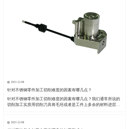
2021-12-08
针对不锈钢零件加工切削难度的因素有哪几点？
针对不锈钢零件加工切削难度的因素有哪几点？我们通常所说的
切削加工实质用切削刀具将毛坯或者是工件上多余的材料进层进
行切削清除，让工件获得我们所要求的几何形状跟尺寸以及表面
质量的一种加工方法，一般而言，不锈钢的切削加工难度要高于
其他的常规材料，比如铜材和铝合金，究其原因有以下几个关键
2021-12-08
因素： 一