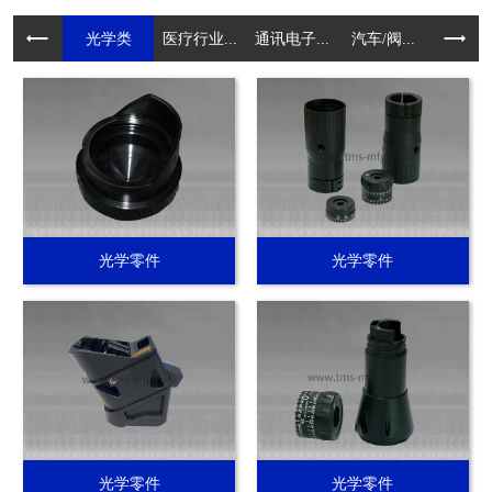
光学类
医疗行业...
通讯电子...
汽车/阀...
电动工具.
光学零件
光学零件
光学零件
光学零件