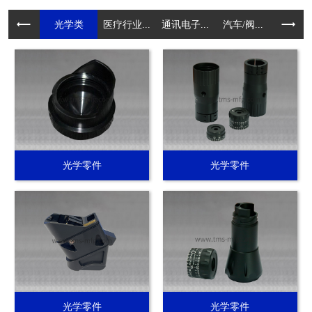
光学类
医疗行业...
通讯电子...
汽车/阀...
电动工具.
光学零件
光学零件
光学零件
光学零件