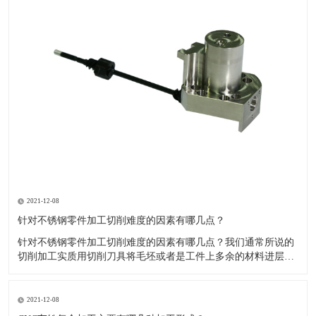
2021-12-08
针对不锈钢零件加工切削难度的因素有哪几点？
针对不锈钢零件加工切削难度的因素有哪几点？我们通常所说的
切削加工实质用切削刀具将毛坯或者是工件上多余的材料进层进
行切削清除，让工件获得我们所要求的几何形状跟尺寸以及表面
质量的一种加工方法，一般而言，不锈钢的切削加工难度要高于
其他的常规材料，比如铜材和铝合金，究其原因有以下几个关键
2021-12-08
因素： 一