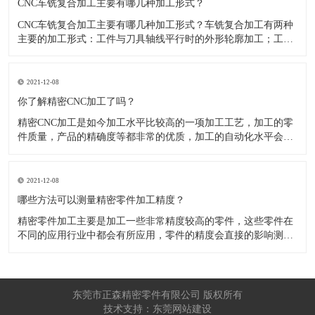
CNC车铣复合加工主要有哪几种加工形式？
CNC车铣复合加工主要有哪几种加工形式？车铣复合加工有两种
主要的加工形式：工件与刀具轴线平行时的外形轮廓加工；工件
与刀具轴线垂直时的面加工。外形轮廓车铣复合加工类似于采用
螺旋插补铣的方式加工旋转工件的内外轮廓；而面加工式车铣复
合加工仅能加工外表面。 尽管车铣复合加工看起来与车削加
2021-12-08
​你了解精密CNC加工了吗？
精密CNC加工是如今加工水平比较高的一项加工工艺，加工的零
件质量，产品的精确度等都非常的优质，加工的自动化水平会比
较高，在加工的时候，这项工艺是如何的进行加工零件的呢?对于
不同的零件，需要注意什么样的事项呢？ 精密CNC加工柔性好，
自动化技术水平高，非常适合加工轮廊样子繁杂的曲线图，斜面
2021-12-08
零
​哪些方法可以测量精密零件加工精度？
精密零件加工主要是加工一些非常精度较高的零件，这些零件在
不同的应用行业中都会有所应用，零件的精度会直接的影响测量
的参数，测量的精度可以根据不同的情况使用不同的测量方法来
进行操作，那么零件加工精度的测量方法有哪些呢？ 精密零件加
工按量具量仪的读数值是否直接表示被测尺寸的数值，可分为测
量和相对
东莞市正森精密零件有限公司 版权所有
技术支持：东莞网站建设