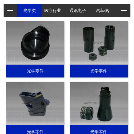
光学类
医疗行业...
通讯电子...
汽车/阀...
电动工具.
光学零件
光学零件
光学零件
光学零件