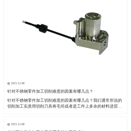
2021-12-08
针对不锈钢零件加工切削难度的因素有哪几点？
针对不锈钢零件加工切削难度的因素有哪几点？我们通常所说的
切削加工实质用切削刀具将毛坯或者是工件上多余的材料进层进
行切削清除，让工件获得我们所要求的几何形状跟尺寸以及表面
质量的一种加工方法，一般而言，不锈钢的切削加工难度要高于
其他的常规材料，比如铜材和铝合金，究其原因有以下几个关键
2021-12-08
因素： 一