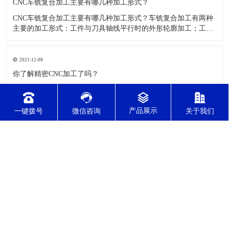
CNC车铣复合加工主要有哪几种加工形式？
CNC车铣复合加工主要有哪几种加工形式？车铣复合加工有两种
主要的加工形式：工件与刀具轴线平行时的外形轮廓加工；工件
与刀具轴线垂直时的面加工。外形轮廓车铣复合加工类似于采用
螺旋插补铣的方式加工旋转工件的内外轮廓；而面加工式车铣复
合加工仅能加工外表面。 尽管车铣复合加工看起来与车削加
2021-12-08
​你了解精密CNC加工了吗？
精密CNC加工是如今加工水平比较高的一项加工工艺，加工的零
件质量，产品的精确度等都非常的优质，加工的自动化水平会比
较高，在加工的时候，这项工艺是如何的进行加工零件的呢?对于
一键拨号
微信咨询
关于我们
不同的零件，需要注意什么样的事项呢？ 精密CNC加工柔性好，
自动化技术水平高，非常适合加工轮廊样子繁杂的曲线图，斜面
2021-12-08
零
​哪些方法可以测量精密零件加工精度？
精密零件加工主要是加工一些非常精度较高的零件，这些零件在
不同的应用行业中都会有所应用，零件的精度会直接的影响测量
的参数，测量的精度可以根据不同的情况使用不同的测量方法来
进行操作，那么零件加工精度的测量方法有哪些呢？ 精密零件加
工按量具量仪的读数值是否直接表示被测尺寸的数值，可分为测
量和相对
东莞市正森精密零件有限公司 版权所有
技术支持：东莞网站建设