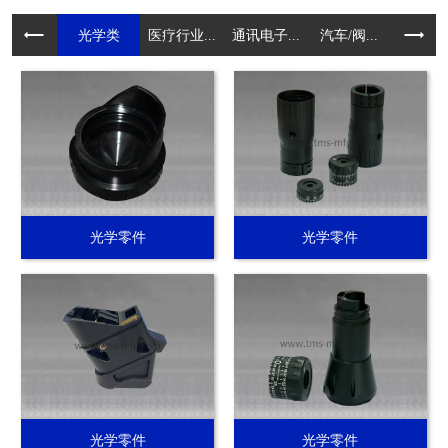
光学类
医疗行业...
通讯电子...
汽车/阀...
电动工具.
光学零件
光学零件
光学零件
光学零件