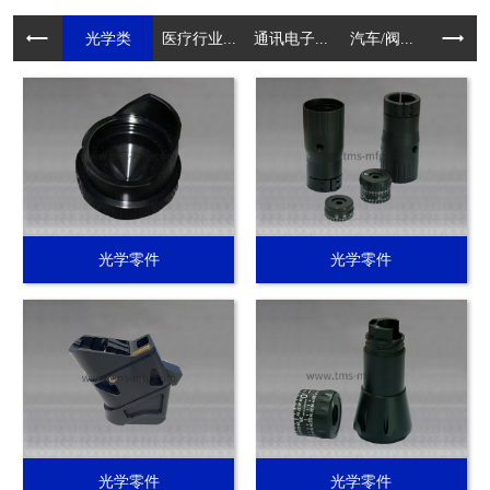
光学类
医疗行业...
通讯电子...
汽车/阀...
电动工具.
光学零件
光学零件
光学零件
光学零件