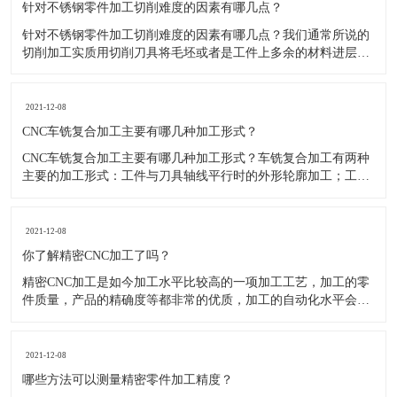
针对不锈钢零件加工切削难度的因素有哪几点？
针对不锈钢零件加工切削难度的因素有哪几点？我们通常所说的
切削加工实质用切削刀具将毛坯或者是工件上多余的材料进层进
行切削清除，让工件获得我们所要求的几何形状跟尺寸以及表面
质量的一种加工方法，一般而言，不锈钢的切削加工难度要高于
其他的常规材料，比如铜材和铝合金，究其原因有以下几个关键
2021-12-08
因素： 一
CNC车铣复合加工主要有哪几种加工形式？
CNC车铣复合加工主要有哪几种加工形式？车铣复合加工有两种
主要的加工形式：工件与刀具轴线平行时的外形轮廓加工；工件
与刀具轴线垂直时的面加工。外形轮廓车铣复合加工类似于采用
螺旋插补铣的方式加工旋转工件的内外轮廓；而面加工式车铣复
合加工仅能加工外表面。 尽管车铣复合加工看起来与车削加
2021-12-08
​你了解精密CNC加工了吗？
精密CNC加工是如今加工水平比较高的一项加工工艺，加工的零
件质量，产品的精确度等都非常的优质，加工的自动化水平会比
较高，在加工的时候，这项工艺是如何的进行加工零件的呢?对于
不同的零件，需要注意什么样的事项呢？ 精密CNC加工柔性好，
自动化技术水平高，非常适合加工轮廊样子繁杂的曲线图，斜面
2021-12-08
零
​哪些方法可以测量精密零件加工精度？