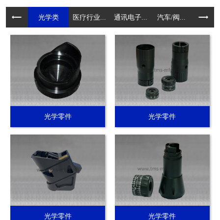
光学类
医疗行业...
通讯电子...
汽车/阀...
电动工具.
光学零件
光学零件
光学零件
光学零件