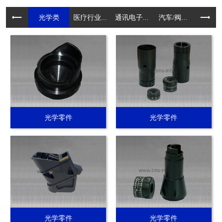
光学类
医疗行业...
通讯电子...
汽车/阀...
电动工具.
光学零件
光学零件
光学零件
光学零件