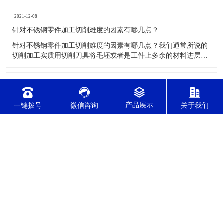
高精密零部件，产品被广泛应用于光学，医疗，通讯，汽车，电动工
具，石油化工等领域。 自公司成立以来，始终坚...
了解更多
公司动态
行业资讯
常见问题
一键拨号
微信咨询
关于我们
2021-12-08
针对不锈钢零件加工切削难度的因素有哪几点？
针对不锈钢零件加工切削难度的因素有哪几点？我们通常所说的
切削加工实质用切削刀具将毛坯或者是工件上多余的材料进层进
行切削清除，让工件获得我们所要求的几何形状跟尺寸以及表面
质量的一种加工方法，一般而言，不锈钢的切削加工难度要高于
其他的常规材料，比如铜材和铝合金，究其原因有以下几个关键
2021-12-08
因素： 一