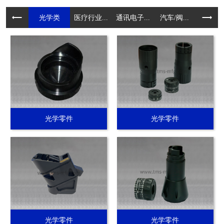
光学类
医疗行业...
通讯电子...
汽车/阀...
电动工具.
光学零件
光学零件
光学零件
光学零件