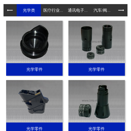
光学类
医疗行业...
通讯电子...
汽车/阀...
电动工具.
光学零件
光学零件
光学零件
光学零件