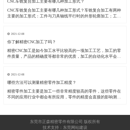
CNC车铣复合加工主要有哪几种加工形式？
CNC车铣复合加工主要有哪几种加工形式？车铣复合加工有两种
主要的加工形式：工件与刀具轴线平行时的外形轮廓加工；工件
与刀具轴线垂直时的面加工。外形轮廓车铣复合加工类似于采用
螺旋插补铣的方式加工旋转工件的内外轮廓；而面加工式车铣复
合加工仅能加工外表面。 尽管车铣复合加工看起来与车削加
2021-12-08
​你了解精密CNC加工了吗？
精密CNC加工是如今加工水平比较高的一项加工工艺，加工的零
件质量，产品的精确度等都非常的优质，加工的自动化水平会比
较高，在加工的时候，这项工艺是如何的进行加工零件的呢?对于
不同的零件，需要注意什么样的事项呢？ 精密CNC加工柔性好，
自动化技术水平高，非常适合加工轮廊样子繁杂的曲线图，斜面
2021-12-08
零
​哪些方法可以测量精密零件加工精度？
精密零件加工主要是加工一些非常精度较高的零件，这些零件在
不同的应用行业中都会有所应用，零件的精度会直接的影响测量
的参数，测量的精度可以根据不同的情况使用不同的测量方法来
进行操作，那么零件加工精度的测量方法有哪些呢？ 精密零件加
工按量具量仪的读数值是否直接表示被测尺寸的数值，可分为测
量和相对
东莞市正森精密零件有限公司 版权所有
技术支持：东莞网站建设