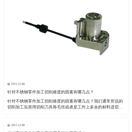
2021-12-08
针对不锈钢零件加工切削难度的因素有哪几点？
针对不锈钢零件加工切削难度的因素有哪几点？我们通常所说的
切削加工实质用切削刀具将毛坯或者是工件上多余的材料进层进
行切削清除，让工件获得我们所要求的几何形状跟尺寸以及表面
质量的一种加工方法，一般而言，不锈钢的切削加工难度要高于
其他的常规材料，比如铜材和铝合金，究其原因有以下几个关键
2021-12-08
因素： 一