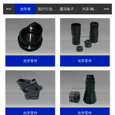
光学类
医疗行业...
通讯电子...
汽车/阀...
电动工具.
光学零件
光学零件
光学零件
光学零件