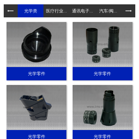
光学类
医疗行业...
通讯电子...
汽车/阀...
电动工具.
光学零件
光学零件
光学零件
光学零件