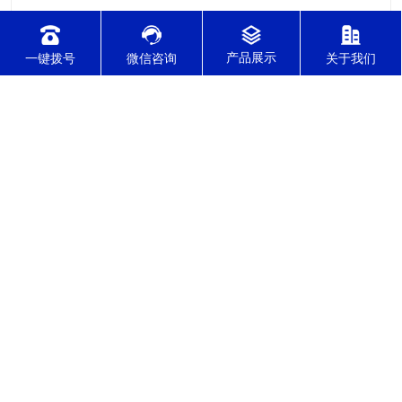
一键拨号
微信咨询
关于我们
2021-12-08
针对不锈钢零件加工切削难度的因素有哪几点？
针对不锈钢零件加工切削难度的因素有哪几点？我们通常所说的
切削加工实质用切削刀具将毛坯或者是工件上多余的材料进层进
行切削清除，让工件获得我们所要求的几何形状跟尺寸以及表面
质量的一种加工方法，一般而言，不锈钢的切削加工难度要高于
其他的常规材料，比如铜材和铝合金，究其原因有以下几个关键
2021-12-08
因素： 一