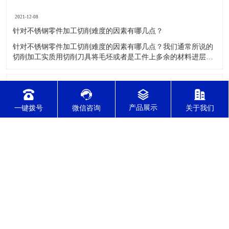
2021-12-08
针对不锈钢零件加工切削难度的因素有哪几点？
针对不锈钢零件加工切削难度的因素有哪几点？我们通常所说的
切削加工实质用切削刀具将毛坯或者是工件上多余的材料进层进
行切削清除，让工件获得我们所要求的几何形状跟尺寸以及表面
质量的一种加工方法，一般而言，不锈钢的切削加工难度要高于
其他的常规材料，比如铜材和铝合金，究其原因有以下几个关键
2021-12-08
因素： 一
CNC车铣复合加工主要有哪几种加工形式？
一键拨号
微信咨询
关于我们
CNC车铣复合加工主要有哪几种加工形式？车铣复合加工有两种
主要的加工形式：工件与刀具轴线平行时的外形轮廓加工；工件
与刀具轴线垂直时的面加工。外形轮廓车铣复合加工类似于采用
螺旋插补铣的方式加工旋转工件的内外轮廓；而面加工式车铣复
合加工仅能加工外表面。 尽管车铣复合加工看起来与车削加
2021-12-08
​你了解精密CNC加工了吗？
精密CNC加工是如今加工水平比较高的一项加工工艺，加工的零
件质量，产品的精确度等都非常的优质，加工的自动化水平会比
较高，在加工的时候，这项工艺是如何的进行加工零件的呢?对于
不同的零件，需要注意什么样的事项呢？ 精密CNC加工柔性好，