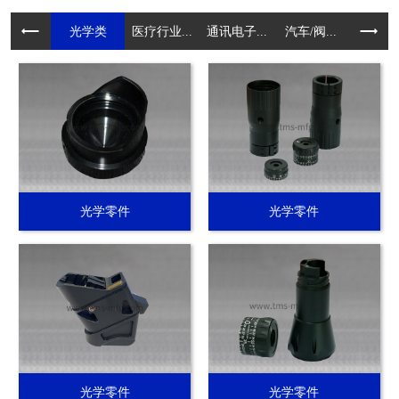
光学类
医疗行业...
通讯电子...
汽车/阀...
电动工具.
光学零件
光学零件
光学零件
光学零件