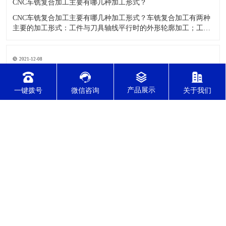
CNC车铣复合加工主要有哪几种加工形式？
CNC车铣复合加工主要有哪几种加工形式？车铣复合加工有两种
主要的加工形式：工件与刀具轴线平行时的外形轮廓加工；工件
与刀具轴线垂直时的面加工。外形轮廓车铣复合加工类似于采用
螺旋插补铣的方式加工旋转工件的内外轮廓；而面加工式车铣复
合加工仅能加工外表面。 尽管车铣复合加工看起来与车削加
2021-12-08
​你了解精密CNC加工了吗？
精密CNC加工是如今加工水平比较高的一项加工工艺，加工的零
一键拨号
微信咨询
关于我们
件质量，产品的精确度等都非常的优质，加工的自动化水平会比
较高，在加工的时候，这项工艺是如何的进行加工零件的呢?对于
不同的零件，需要注意什么样的事项呢？ 精密CNC加工柔性好，
自动化技术水平高，非常适合加工轮廊样子繁杂的曲线图，斜面
2021-12-08
零
​哪些方法可以测量精密零件加工精度？
精密零件加工主要是加工一些非常精度较高的零件，这些零件在
不同的应用行业中都会有所应用，零件的精度会直接的影响测量
的参数，测量的精度可以根据不同的情况使用不同的测量方法来
进行操作，那么零件加工精度的测量方法有哪些呢？ 精密零件加
工按量具量仪的读数值是否直接表示被测尺寸的数值，可分为测
量和相对
东莞市正森精密零件有限公司 版权所有
技术支持：东莞网站建设