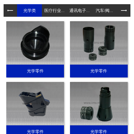
光学类
医疗行业...
通讯电子...
汽车/阀...
电动工具.
光学零件
光学零件
光学零件
光学零件