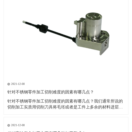
2021-12-08
针对不锈钢零件加工切削难度的因素有哪几点？
针对不锈钢零件加工切削难度的因素有哪几点？我们通常所说的
切削加工实质用切削刀具将毛坯或者是工件上多余的材料进层进
行切削清除，让工件获得我们所要求的几何形状跟尺寸以及表面
质量的一种加工方法，一般而言，不锈钢的切削加工难度要高于
其他的常规材料，比如铜材和铝合金，究其原因有以下几个关键
2021-12-08
因素： 一