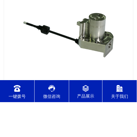
2021-12-08
针对不锈钢零件加工切削难度的因素有哪几点？
一键拨号
微信咨询
关于我们
针对不锈钢零件加工切削难度的因素有哪几点？我们通常所说的
切削加工实质用切削刀具将毛坯或者是工件上多余的材料进层进
行切削清除，让工件获得我们所要求的几何形状跟尺寸以及表面
质量的一种加工方法，一般而言，不锈钢的切削加工难度要高于
其他的常规材料，比如铜材和铝合金，究其原因有以下几个关键
2021-12-08
因素： 一