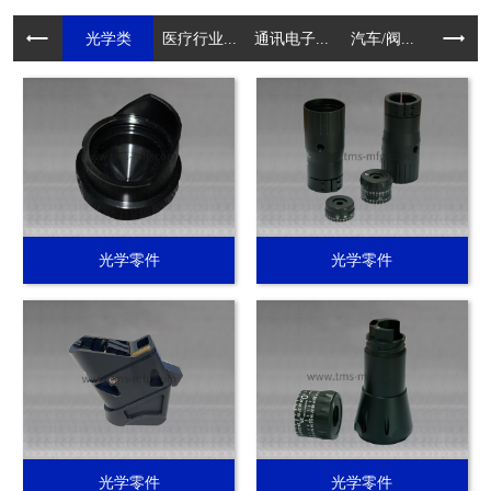
光学类
医疗行业...
通讯电子...
汽车/阀...
电动工具.
光学零件
光学零件
光学零件
光学零件