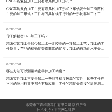
CNC车铣复合加工主要有哪几种加工形式？
CNC车铣复合加工主要有哪几种加工形式？车铣复合加工有两种
主要的加工形式：工件与刀具轴线平行时的外形轮廓加工；工件
与刀具轴线垂直时的面加工。外形轮廓车铣复合加工类似于采用
螺旋插补铣的方式加工旋转工件的内外轮廓；而面加工式车铣复
合加工仅能加工外表面。 尽管车铣复合加工看起来与车削加
2021-12-08
​你了解精密CNC加工了吗？
精密CNC加工是如今加工水平比较高的一项加工工艺，加工的零
件质量，产品的精确度等都非常的优质，加工的自动化水平会比
较高，在加工的时候，这项工艺是如何的进行加工零件的呢?对于
不同的零件，需要注意什么样的事项呢？ 精密CNC加工柔性好，
自动化技术水平高，非常适合加工轮廊样子繁杂的曲线图，斜面
2021-12-08
零
​哪些方法可以测量精密零件加工精度？
精密零件加工主要是加工一些非常精度较高的零件，这些零件在
不同的应用行业中都会有所应用，零件的精度会直接的影响测量
的参数，测量的精度可以根据不同的情况使用不同的测量方法来
进行操作，那么零件加工精度的测量方法有哪些呢？ 精密零件加
工按量具量仪的读数值是否直接表示被测尺寸的数值，可分为测
量和相对
东莞市正森精密零件有限公司 版权所有
技术支持：东莞网站建设