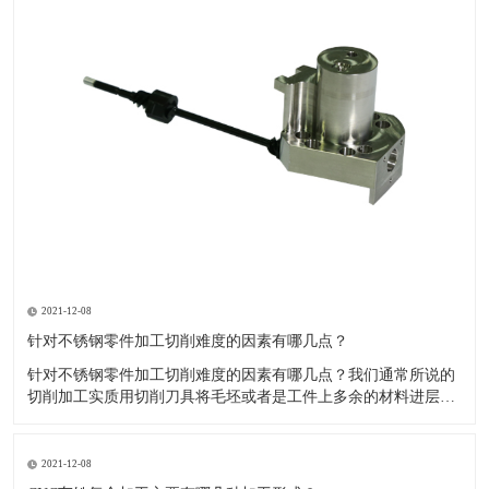
2021-12-08
针对不锈钢零件加工切削难度的因素有哪几点？
针对不锈钢零件加工切削难度的因素有哪几点？我们通常所说的
切削加工实质用切削刀具将毛坯或者是工件上多余的材料进层进
行切削清除，让工件获得我们所要求的几何形状跟尺寸以及表面
质量的一种加工方法，一般而言，不锈钢的切削加工难度要高于
其他的常规材料，比如铜材和铝合金，究其原因有以下几个关键
2021-12-08
因素： 一