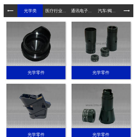
光学类
医疗行业...
通讯电子...
汽车/阀...
电动工具.
光学零件
光学零件
光学零件
光学零件