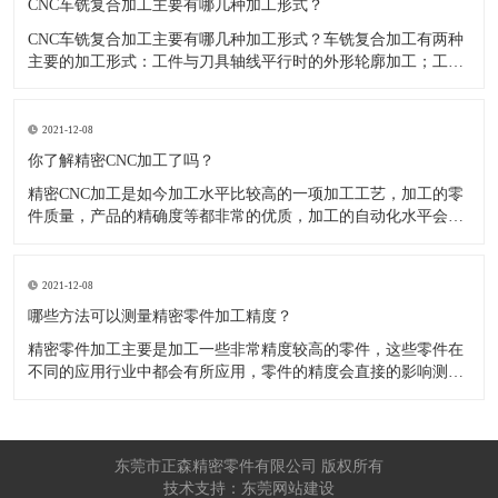
CNC车铣复合加工主要有哪几种加工形式？
CNC车铣复合加工主要有哪几种加工形式？车铣复合加工有两种
主要的加工形式：工件与刀具轴线平行时的外形轮廓加工；工件
与刀具轴线垂直时的面加工。外形轮廓车铣复合加工类似于采用
螺旋插补铣的方式加工旋转工件的内外轮廓；而面加工式车铣复
合加工仅能加工外表面。 尽管车铣复合加工看起来与车削加
2021-12-08
​你了解精密CNC加工了吗？
精密CNC加工是如今加工水平比较高的一项加工工艺，加工的零
件质量，产品的精确度等都非常的优质，加工的自动化水平会比
较高，在加工的时候，这项工艺是如何的进行加工零件的呢?对于
不同的零件，需要注意什么样的事项呢？ 精密CNC加工柔性好，
自动化技术水平高，非常适合加工轮廊样子繁杂的曲线图，斜面
2021-12-08
零
​哪些方法可以测量精密零件加工精度？
精密零件加工主要是加工一些非常精度较高的零件，这些零件在
不同的应用行业中都会有所应用，零件的精度会直接的影响测量
的参数，测量的精度可以根据不同的情况使用不同的测量方法来
进行操作，那么零件加工精度的测量方法有哪些呢？ 精密零件加
工按量具量仪的读数值是否直接表示被测尺寸的数值，可分为测
量和相对
东莞市正森精密零件有限公司 版权所有
技术支持：东莞网站建设