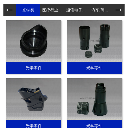
光学类
医疗行业...
通讯电子...
汽车/阀...
电动工具.
光学零件
光学零件
光学零件
光学零件