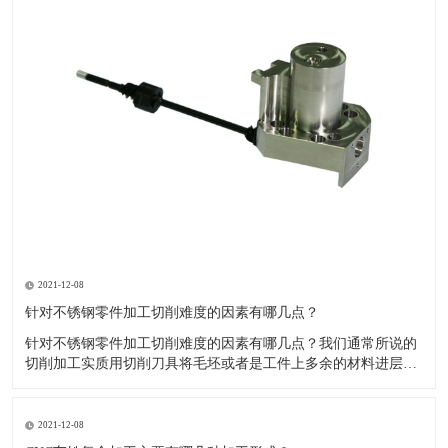
2021-12-08
针对不锈钢零件加工切削难度的因素有哪几点？
针对不锈钢零件加工切削难度的因素有哪几点？我们通常所说的
切削加工实质用切削刀具将毛坯或者是工件上多余的材料进层进
行切削清除，让工件获得我们所要求的几何形状跟尺寸以及表面
质量的一种加工方法，一般而言，不锈钢的切削加工难度要高于
其他的常规材料，比如铜材和铝合金，究其原因有以下几个关键
2021-12-08
因素： 一