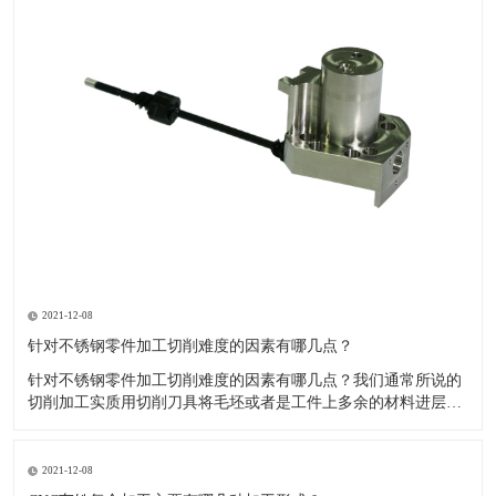
2021-12-08
针对不锈钢零件加工切削难度的因素有哪几点？
针对不锈钢零件加工切削难度的因素有哪几点？我们通常所说的
切削加工实质用切削刀具将毛坯或者是工件上多余的材料进层进
行切削清除，让工件获得我们所要求的几何形状跟尺寸以及表面
质量的一种加工方法，一般而言，不锈钢的切削加工难度要高于
其他的常规材料，比如铜材和铝合金，究其原因有以下几个关键
2021-12-08
因素： 一