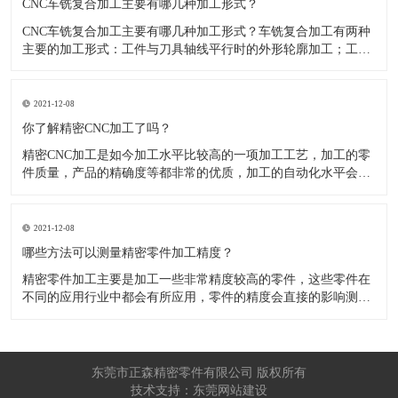
CNC车铣复合加工主要有哪几种加工形式？
CNC车铣复合加工主要有哪几种加工形式？车铣复合加工有两种
主要的加工形式：工件与刀具轴线平行时的外形轮廓加工；工件
与刀具轴线垂直时的面加工。外形轮廓车铣复合加工类似于采用
螺旋插补铣的方式加工旋转工件的内外轮廓；而面加工式车铣复
合加工仅能加工外表面。 尽管车铣复合加工看起来与车削加
2021-12-08
​你了解精密CNC加工了吗？
精密CNC加工是如今加工水平比较高的一项加工工艺，加工的零
件质量，产品的精确度等都非常的优质，加工的自动化水平会比
较高，在加工的时候，这项工艺是如何的进行加工零件的呢?对于
不同的零件，需要注意什么样的事项呢？ 精密CNC加工柔性好，
自动化技术水平高，非常适合加工轮廊样子繁杂的曲线图，斜面
2021-12-08
零
​哪些方法可以测量精密零件加工精度？
精密零件加工主要是加工一些非常精度较高的零件，这些零件在
不同的应用行业中都会有所应用，零件的精度会直接的影响测量
的参数，测量的精度可以根据不同的情况使用不同的测量方法来
进行操作，那么零件加工精度的测量方法有哪些呢？ 精密零件加
工按量具量仪的读数值是否直接表示被测尺寸的数值，可分为测
量和相对
东莞市正森精密零件有限公司 版权所有
技术支持：东莞网站建设