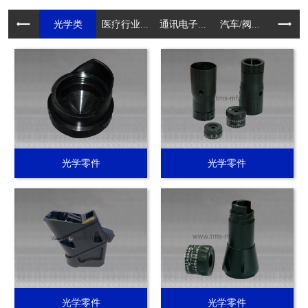
光学类
医疗行业...
通讯电子...
汽车/阀...
电动工具.
光学零件
光学零件
光学零件
光学零件