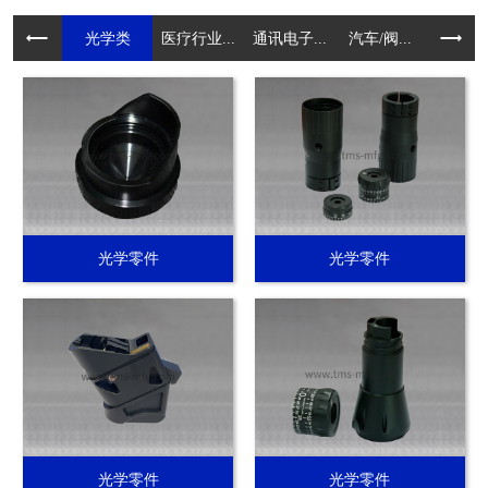
光学类
医疗行业...
通讯电子...
汽车/阀...
电动工具.
光学零件
光学零件
光学零件
光学零件