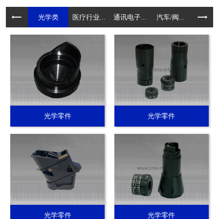
光学类
医疗行业...
通讯电子...
汽车/阀...
电动工具.
光学零件
光学零件
光学零件
光学零件