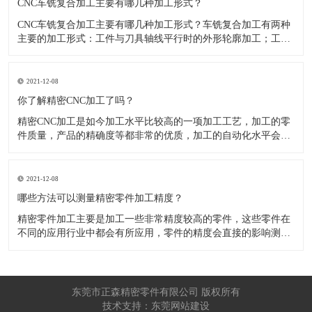
CNC车铣复合加工主要有哪几种加工形式？
CNC车铣复合加工主要有哪几种加工形式？车铣复合加工有两种
主要的加工形式：工件与刀具轴线平行时的外形轮廓加工；工件
与刀具轴线垂直时的面加工。外形轮廓车铣复合加工类似于采用
螺旋插补铣的方式加工旋转工件的内外轮廓；而面加工式车铣复
合加工仅能加工外表面。 尽管车铣复合加工看起来与车削加
2021-12-08
​你了解精密CNC加工了吗？
精密CNC加工是如今加工水平比较高的一项加工工艺，加工的零
件质量，产品的精确度等都非常的优质，加工的自动化水平会比
较高，在加工的时候，这项工艺是如何的进行加工零件的呢?对于
不同的零件，需要注意什么样的事项呢？ 精密CNC加工柔性好，
自动化技术水平高，非常适合加工轮廊样子繁杂的曲线图，斜面
2021-12-08
零
​哪些方法可以测量精密零件加工精度？
精密零件加工主要是加工一些非常精度较高的零件，这些零件在
不同的应用行业中都会有所应用，零件的精度会直接的影响测量
的参数，测量的精度可以根据不同的情况使用不同的测量方法来
进行操作，那么零件加工精度的测量方法有哪些呢？ 精密零件加
工按量具量仪的读数值是否直接表示被测尺寸的数值，可分为测
量和相对
东莞市正森精密零件有限公司 版权所有
技术支持：东莞网站建设