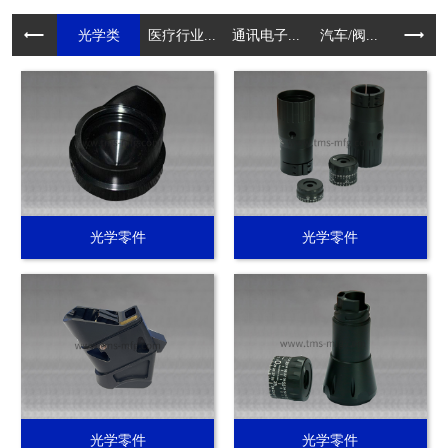
光学类
医疗行业...
通讯电子...
汽车/阀...
电动工具.
光学零件
光学零件
光学零件
光学零件