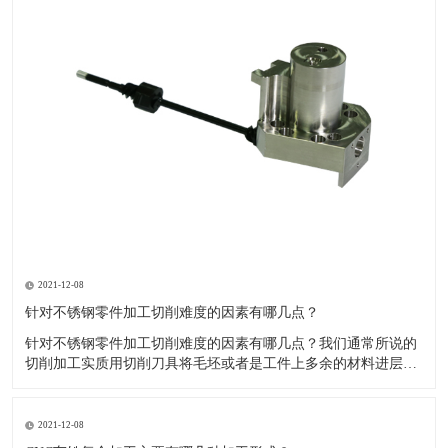
2021-12-08
针对不锈钢零件加工切削难度的因素有哪几点？
针对不锈钢零件加工切削难度的因素有哪几点？我们通常所说的
切削加工实质用切削刀具将毛坯或者是工件上多余的材料进层进
行切削清除，让工件获得我们所要求的几何形状跟尺寸以及表面
质量的一种加工方法，一般而言，不锈钢的切削加工难度要高于
其他的常规材料，比如铜材和铝合金，究其原因有以下几个关键
2021-12-08
因素： 一