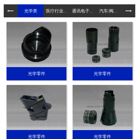
光学类
医疗行业...
通讯电子...
汽车/阀...
电动工具.
光学零件
光学零件
光学零件
光学零件