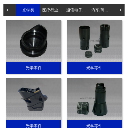
光学类
医疗行业...
通讯电子...
汽车/阀...
电动工具.
光学零件
光学零件
光学零件
光学零件