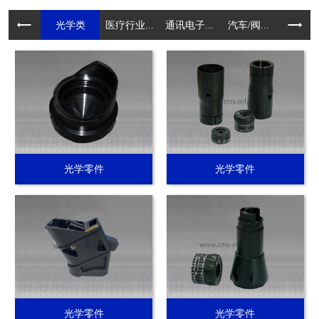
光学类
医疗行业...
通讯电子...
汽车/阀...
电动工具.
光学零件
光学零件
光学零件
光学零件