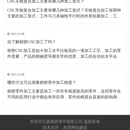
CNC车铣复合加工主要有哪几种加工形式？
CNC车铣复合加工主要有哪几种加工形式？车铣复合加工有两种
主要的加工形式：工件与刀具轴线平行时的外形轮廓加工；工件
与刀具轴线垂直时的面加工。外形轮廓车铣复合加工类似于采用
螺旋插补铣的方式加工旋转工件的内外轮廓；而面加工式车铣复
合加工仅能加工外表面。 尽管车铣复合加工看起来与车削加
2021-12-08
​你了解精密CNC加工了吗？
精密CNC加工是如今加工水平比较高的一项加工工艺，加工的零
件质量，产品的精确度等都非常的优质，加工的自动化水平会比
较高，在加工的时候，这项工艺是如何的进行加工零件的呢?对于
不同的零件，需要注意什么样的事项呢？ 精密CNC加工柔性好，
自动化技术水平高，非常适合加工轮廊样子繁杂的曲线图，斜面
2021-12-08
零
​哪些方法可以测量精密零件加工精度？
精密零件加工主要是加工一些非常精度较高的零件，这些零件在
不同的应用行业中都会有所应用，零件的精度会直接的影响测量
的参数，测量的精度可以根据不同的情况使用不同的测量方法来
进行操作，那么零件加工精度的测量方法有哪些呢？ 精密零件加
工按量具量仪的读数值是否直接表示被测尺寸的数值，可分为测
量和相对
东莞市正森精密零件有限公司 版权所有
技术支持：东莞网站建设