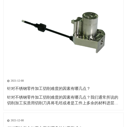
2021-12-08
针对不锈钢零件加工切削难度的因素有哪几点？
针对不锈钢零件加工切削难度的因素有哪几点？我们通常所说的
切削加工实质用切削刀具将毛坯或者是工件上多余的材料进层进
行切削清除，让工件获得我们所要求的几何形状跟尺寸以及表面
质量的一种加工方法，一般而言，不锈钢的切削加工难度要高于
其他的常规材料，比如铜材和铝合金，究其原因有以下几个关键
2021-12-08
因素： 一