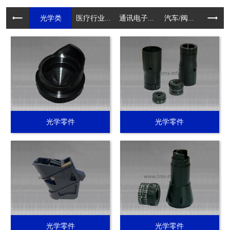
光学类
医疗行业...
通讯电子...
汽车/阀...
电动工具.
光学零件
光学零件
光学零件
光学零件