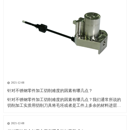
2021-12-08
针对不锈钢零件加工切削难度的因素有哪几点？
针对不锈钢零件加工切削难度的因素有哪几点？我们通常所说的
切削加工实质用切削刀具将毛坯或者是工件上多余的材料进层进
行切削清除，让工件获得我们所要求的几何形状跟尺寸以及表面
质量的一种加工方法，一般而言，不锈钢的切削加工难度要高于
其他的常规材料，比如铜材和铝合金，究其原因有以下几个关键
2021-12-08
因素： 一