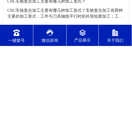
CNC车铣复合加工主要有哪几种加工形式？
CNC车铣复合加工主要有哪几种加工形式？车铣复合加工有两种
主要的加工形式：工件与刀具轴线平行时的外形轮廓加工；工件
与刀具轴线垂直时的面加工。外形轮廓车铣复合加工类似于采用
螺旋插补铣的方式加工旋转工件的内外轮廓；而面加工式车铣复
合加工仅能加工外表面。 尽管车铣复合加工看起来与车削加
2021-12-08
一键拨号
微信咨询
关于我们
​你了解精密CNC加工了吗？
精密CNC加工是如今加工水平比较高的一项加工工艺，加工的零
件质量，产品的精确度等都非常的优质，加工的自动化水平会比
较高，在加工的时候，这项工艺是如何的进行加工零件的呢?对于
不同的零件，需要注意什么样的事项呢？ 精密CNC加工柔性好，
自动化技术水平高，非常适合加工轮廊样子繁杂的曲线图，斜面
2021-12-08
零
​哪些方法可以测量精密零件加工精度？
精密零件加工主要是加工一些非常精度较高的零件，这些零件在
不同的应用行业中都会有所应用，零件的精度会直接的影响测量
的参数，测量的精度可以根据不同的情况使用不同的测量方法来
进行操作，那么零件加工精度的测量方法有哪些呢？ 精密零件加
工按量具量仪的读数值是否直接表示被测尺寸的数值，可分为测
量和相对
东莞市正森精密零件有限公司 版权所有
技术支持：东莞网站建设