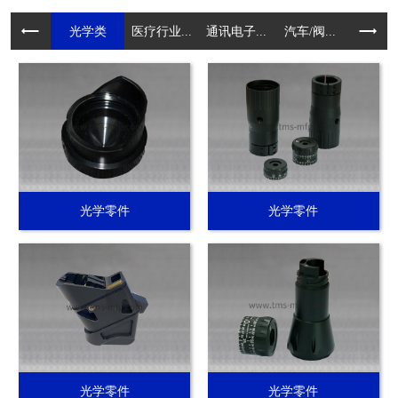
光学类
医疗行业...
通讯电子...
汽车/阀...
电动工具.
光学零件
光学零件
光学零件
光学零件