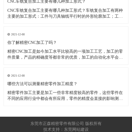
CNC车铣复合加工主要有哪几种加工形式？
CNC车铣复合加工主要有哪几种加工形式？车铣复合加工有两种
主要的加工形式：工件与刀具轴线平行时的外形轮廓加工；工件
与刀具轴线垂直时的面加工。外形轮廓车铣复合加工类似于采用
螺旋插补铣的方式加工旋转工件的内外轮廓；而面加工式车铣复
合加工仅能加工外表面。 尽管车铣复合加工看起来与车削加
2021-12-08
​你了解精密CNC加工了吗？
精密CNC加工是如今加工水平比较高的一项加工工艺，加工的零
件质量，产品的精确度等都非常的优质，加工的自动化水平会比
较高，在加工的时候，这项工艺是如何的进行加工零件的呢?对于
不同的零件，需要注意什么样的事项呢？ 精密CNC加工柔性好，
自动化技术水平高，非常适合加工轮廊样子繁杂的曲线图，斜面
2021-12-08
零
​哪些方法可以测量精密零件加工精度？
精密零件加工主要是加工一些非常精度较高的零件，这些零件在
不同的应用行业中都会有所应用，零件的精度会直接的影响测量
的参数，测量的精度可以根据不同的情况使用不同的测量方法来
进行操作，那么零件加工精度的测量方法有哪些呢？ 精密零件加
工按量具量仪的读数值是否直接表示被测尺寸的数值，可分为测
量和相对
东莞市正森精密零件有限公司 版权所有
技术支持：东莞网站建设