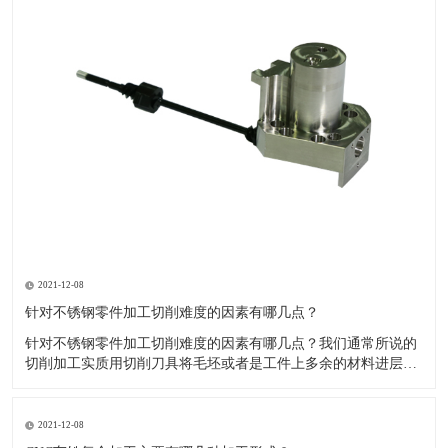
2021-12-08
针对不锈钢零件加工切削难度的因素有哪几点？
针对不锈钢零件加工切削难度的因素有哪几点？我们通常所说的
切削加工实质用切削刀具将毛坯或者是工件上多余的材料进层进
行切削清除，让工件获得我们所要求的几何形状跟尺寸以及表面
质量的一种加工方法，一般而言，不锈钢的切削加工难度要高于
其他的常规材料，比如铜材和铝合金，究其原因有以下几个关键
2021-12-08
因素： 一