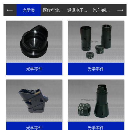
光学类
医疗行业...
通讯电子...
汽车/阀...
电动工具.
光学零件
光学零件
光学零件
光学零件