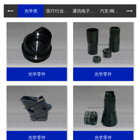
光学类
医疗行业...
通讯电子...
汽车/阀...
电动工具.
光学零件
光学零件
光学零件
光学零件