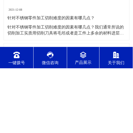
2021-12-08
针对不锈钢零件加工切削难度的因素有哪几点？
针对不锈钢零件加工切削难度的因素有哪几点？我们通常所说的
切削加工实质用切削刀具将毛坯或者是工件上多余的材料进层进
行切削清除，让工件获得我们所要求的几何形状跟尺寸以及表面
质量的一种加工方法，一般而言，不锈钢的切削加工难度要高于
其他的常规材料，比如铜材和铝合金，究其原因有以下几个关键
2021-12-08
因素： 一
CNC车铣复合加工主要有哪几种加工形式？
一键拨号
微信咨询
关于我们
CNC车铣复合加工主要有哪几种加工形式？车铣复合加工有两种
主要的加工形式：工件与刀具轴线平行时的外形轮廓加工；工件
与刀具轴线垂直时的面加工。外形轮廓车铣复合加工类似于采用
螺旋插补铣的方式加工旋转工件的内外轮廓；而面加工式车铣复
合加工仅能加工外表面。 尽管车铣复合加工看起来与车削加
2021-12-08
​你了解精密CNC加工了吗？
精密CNC加工是如今加工水平比较高的一项加工工艺，加工的零
件质量，产品的精确度等都非常的优质，加工的自动化水平会比
较高，在加工的时候，这项工艺是如何的进行加工零件的呢?对于
不同的零件，需要注意什么样的事项呢？ 精密CNC加工柔性好，