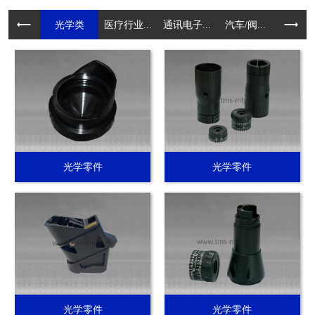
光学类
医疗行业...
通讯电子...
汽车/阀...
电动工具.
光学零件
光学零件
光学零件
光学零件