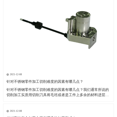
2021-12-08
针对不锈钢零件加工切削难度的因素有哪几点？
针对不锈钢零件加工切削难度的因素有哪几点？我们通常所说的
切削加工实质用切削刀具将毛坯或者是工件上多余的材料进层进
行切削清除，让工件获得我们所要求的几何形状跟尺寸以及表面
质量的一种加工方法，一般而言，不锈钢的切削加工难度要高于
其他的常规材料，比如铜材和铝合金，究其原因有以下几个关键
2021-12-08
因素： 一