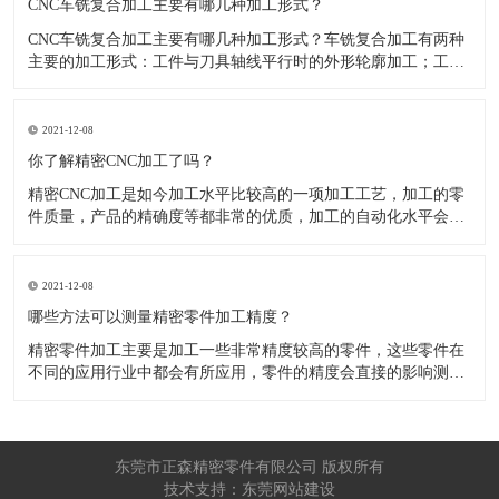
CNC车铣复合加工主要有哪几种加工形式？
CNC车铣复合加工主要有哪几种加工形式？车铣复合加工有两种
主要的加工形式：工件与刀具轴线平行时的外形轮廓加工；工件
与刀具轴线垂直时的面加工。外形轮廓车铣复合加工类似于采用
螺旋插补铣的方式加工旋转工件的内外轮廓；而面加工式车铣复
合加工仅能加工外表面。 尽管车铣复合加工看起来与车削加
2021-12-08
​你了解精密CNC加工了吗？
精密CNC加工是如今加工水平比较高的一项加工工艺，加工的零
件质量，产品的精确度等都非常的优质，加工的自动化水平会比
较高，在加工的时候，这项工艺是如何的进行加工零件的呢?对于
不同的零件，需要注意什么样的事项呢？ 精密CNC加工柔性好，
自动化技术水平高，非常适合加工轮廊样子繁杂的曲线图，斜面
2021-12-08
零
​哪些方法可以测量精密零件加工精度？
精密零件加工主要是加工一些非常精度较高的零件，这些零件在
不同的应用行业中都会有所应用，零件的精度会直接的影响测量
的参数，测量的精度可以根据不同的情况使用不同的测量方法来
进行操作，那么零件加工精度的测量方法有哪些呢？ 精密零件加
工按量具量仪的读数值是否直接表示被测尺寸的数值，可分为测
量和相对
东莞市正森精密零件有限公司 版权所有
技术支持：东莞网站建设