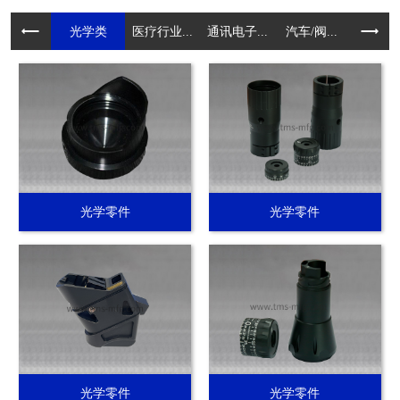
光学类
医疗行业...
通讯电子...
汽车/阀...
电动工具.
光学零件
光学零件
光学零件
光学零件