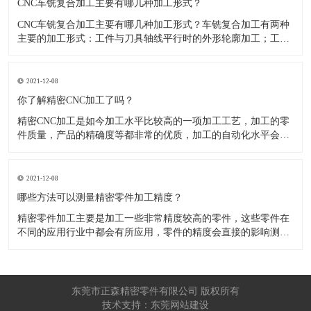
CNC车铣复合加工主要有哪几种加工形式？
CNC车铣复合加工主要有哪几种加工形式？车铣复合加工有两种
主要的加工形式：工件与刀具轴线平行时的外形轮廓加工；工件
与刀具轴线垂直时的面加工。外形轮廓车铣复合加工类似于采用
螺旋插补铣的方式加工旋转工件的内外轮廓；而面加工式车铣复
合加工仅能加工外表面。 尽管车铣复合加工看起来与车削加
2021-12-08
​你了解精密CNC加工了吗？
精密CNC加工是如今加工水平比较高的一项加工工艺，加工的零
件质量，产品的精确度等都非常的优质，加工的自动化水平会比
较高，在加工的时候，这项工艺是如何的进行加工零件的呢?对于
不同的零件，需要注意什么样的事项呢？ 精密CNC加工柔性好，
自动化技术水平高，非常适合加工轮廊样子繁杂的曲线图，斜面
2021-12-08
零
​哪些方法可以测量精密零件加工精度？
精密零件加工主要是加工一些非常精度较高的零件，这些零件在
不同的应用行业中都会有所应用，零件的精度会直接的影响测量
的参数，测量的精度可以根据不同的情况使用不同的测量方法来
进行操作，那么零件加工精度的测量方法有哪些呢？ 精密零件加
工按量具量仪的读数值是否直接表示被测尺寸的数值，可分为测
量和相对
东莞市正森精密零件有限公司 版权所有
技术支持：东莞网站建设