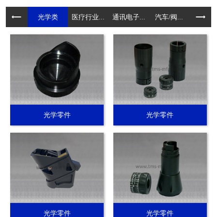
光学类
医疗行业...
通讯电子...
汽车/阀...
电动工具.
光学零件
光学零件
光学零件
光学零件