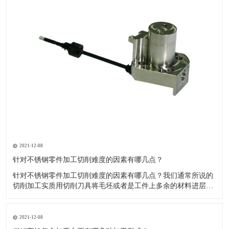
2021-12-08
针对不锈钢零件加工切削难度的因素有哪几点？
针对不锈钢零件加工切削难度的因素有哪几点？我们通常所说的
切削加工实质用切削刀具将毛坯或者是工件上多余的材料进层进
行切削清除，让工件获得我们所要求的几何形状跟尺寸以及表面
质量的一种加工方法，一般而言，不锈钢的切削加工难度要高于
其他的常规材料，比如铜材和铝合金，究其原因有以下几个关键
2021-12-08
因素： 一