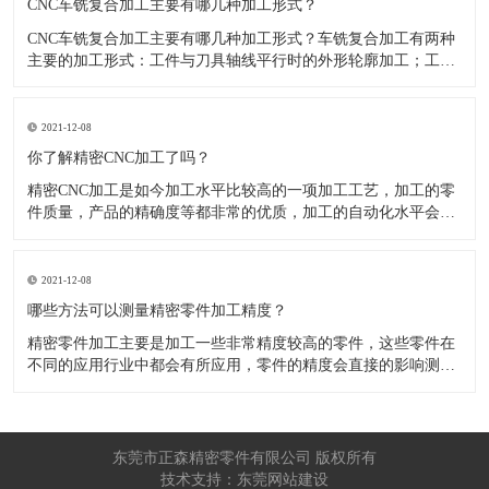
CNC车铣复合加工主要有哪几种加工形式？
CNC车铣复合加工主要有哪几种加工形式？车铣复合加工有两种
主要的加工形式：工件与刀具轴线平行时的外形轮廓加工；工件
与刀具轴线垂直时的面加工。外形轮廓车铣复合加工类似于采用
螺旋插补铣的方式加工旋转工件的内外轮廓；而面加工式车铣复
合加工仅能加工外表面。 尽管车铣复合加工看起来与车削加
2021-12-08
​你了解精密CNC加工了吗？
精密CNC加工是如今加工水平比较高的一项加工工艺，加工的零
件质量，产品的精确度等都非常的优质，加工的自动化水平会比
较高，在加工的时候，这项工艺是如何的进行加工零件的呢?对于
不同的零件，需要注意什么样的事项呢？ 精密CNC加工柔性好，
自动化技术水平高，非常适合加工轮廊样子繁杂的曲线图，斜面
2021-12-08
零
​哪些方法可以测量精密零件加工精度？
精密零件加工主要是加工一些非常精度较高的零件，这些零件在
不同的应用行业中都会有所应用，零件的精度会直接的影响测量
的参数，测量的精度可以根据不同的情况使用不同的测量方法来
进行操作，那么零件加工精度的测量方法有哪些呢？ 精密零件加
工按量具量仪的读数值是否直接表示被测尺寸的数值，可分为测
量和相对
东莞市正森精密零件有限公司 版权所有
技术支持：东莞网站建设