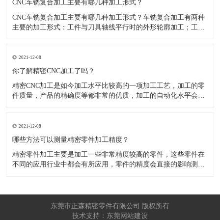
CNC车铣复合加工主要有哪几种加工形式？
CNC车铣复合加工主要有哪几种加工形式？车铣复合加工有两种
主要的加工形式：工件与刀具轴线平行时的外形轮廓加工；工件
与刀具轴线垂直时的面加工。外形轮廓车铣复合加工类似于采用
螺旋插补铣的方式加工旋转工件的内外轮廓；而面加工式车铣复
合加工仅能加工外表面。 尽管车铣复合加工看起来与车削加
2021-12-08
​你了解精密CNC加工了吗？
精密CNC加工是如今加工水平比较高的一项加工工艺，加工的零
件质量，产品的精确度等都非常的优质，加工的自动化水平会比
较高，在加工的时候，这项工艺是如何的进行加工零件的呢?对于
不同的零件，需要注意什么样的事项呢？ 精密CNC加工柔性好，
自动化技术水平高，非常适合加工轮廊样子繁杂的曲线图，斜面
2021-12-08
零
​哪些方法可以测量精密零件加工精度？
精密零件加工主要是加工一些非常精度较高的零件，这些零件在
不同的应用行业中都会有所应用，零件的精度会直接的影响测量
的参数，测量的精度可以根据不同的情况使用不同的测量方法来
进行操作，那么零件加工精度的测量方法有哪些呢？ 精密零件加
工按量具量仪的读数值是否直接表示被测尺寸的数值，可分为测
量和相对
东莞市正森精密零件有限公司 版权所有
技术支持：东莞网站建设