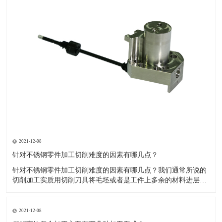
2021-12-08
针对不锈钢零件加工切削难度的因素有哪几点？
针对不锈钢零件加工切削难度的因素有哪几点？我们通常所说的
切削加工实质用切削刀具将毛坯或者是工件上多余的材料进层进
行切削清除，让工件获得我们所要求的几何形状跟尺寸以及表面
质量的一种加工方法，一般而言，不锈钢的切削加工难度要高于
其他的常规材料，比如铜材和铝合金，究其原因有以下几个关键
2021-12-08
因素： 一