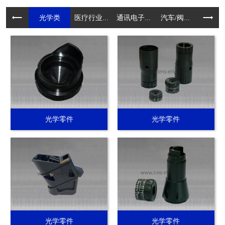
光学类
医疗行业...
通讯电子...
汽车/阀...
电动工具.
光学零件
光学零件
光学零件
光学零件